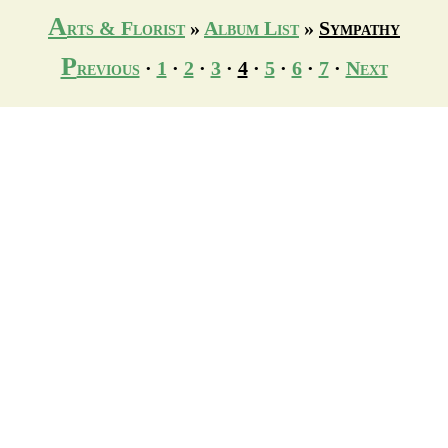
A
rts & Florist
»
Album List
»
Sympathy
P
revious
·
1
·
2
·
3
·
4
·
5
·
6
·
7
·
Next